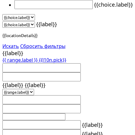
{{choice.label}}
{{label}}
{{locationDetails}}
Искать
Сбросить фильтры
{{label}}
{{ range.label }}
{{l10n.pick}}
{{label}}
{{label}}
{{label}}
{{label}}