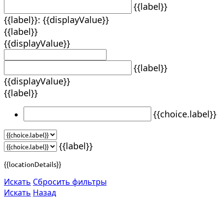
{{label}}
{{label}}: {{displayValue}}
{{label}}
{{displayValue}}
{{label}}
{{displayValue}}
{{label}}
{{choice.label}}
{{label}}
{{locationDetails}}
Искать
Сбросить фильтры
Искать
Назад