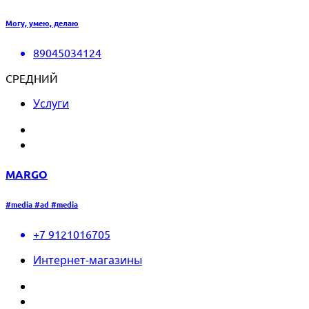
Могу, умею, делаю
89045034124
СРЕДНИЙ
Услуги
MARGO
#media #ad #media
+7 9121016705
Интернет-магазины