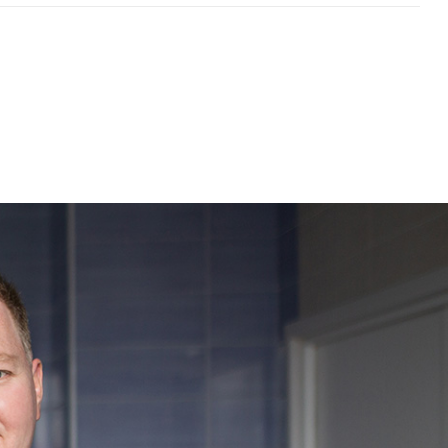
Диапазон цен
Почта компании
Позвонить
СРЕДНИЙ
info@kd63.ru